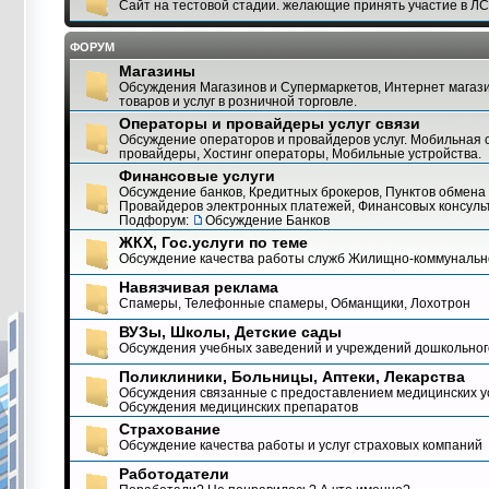
Сайт на тестовой стадии. желающие принять участие в Л
ФОРУМ
Магазины
Обсуждения Магазинов и Супермаркетов, Интернет магази
товаров и услуг в розничной торговле.
Операторы и провайдеры услуг связи
Обсуждение операторов и провайдеров услуг. Мобильная с
провайдеры, Хостинг операторы, Мобильные устройства.
Финансовые услуги
Обсуждение банков, Кредитных брокеров, Пунктов обмена 
Провайдеров электронных платежей, Финансовых консуль
Подфорум:
Обсуждение Банков
ЖКХ, Гос.услуги по теме
Обсуждение качества работы служб Жилищно-коммунально
Навязчивая реклама
Спамеры, Телефонные спамеры, Обманщики, Лохотрон
ВУЗы, Школы, Детские сады
Обсуждения учебных заведений и учреждений дошкольног
Поликлиники, Больницы, Аптеки, Лекарства
Обсуждения связанные с предоставлением медицинских ус
Обсуждения медицинских препаратов
Страхование
Обсуждение качества работы и услуг страховых компаний
Работодатели